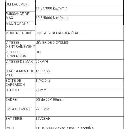
DÉPLACEMENT
11.5/7000 kw/r/min
PUISSANCE DE
MAX
19.5/5000 N.m/r/min
MAX.TORQUE
MODE REFROIDI
DOUBLEZ REFROIDI À L'EAU
VITESSE
LEVIER DE 5 CYCLES
D'ENTRAÎNEMENT
VITESSE
OUI
D'INVERSION
VITESSE DE MAX
60KM/H
CHARGEMENT DE
1500KGS
MAX
BOÎTE DE
1.4*2.0m
CARGAISON
LE FOND
2.0mm
CADRE
OS de 50*100mm
EMPATTEMENT
2700MM
BATTERIE
12V28AH
PNEU
TOUS 500-12 avec le pneu disponible