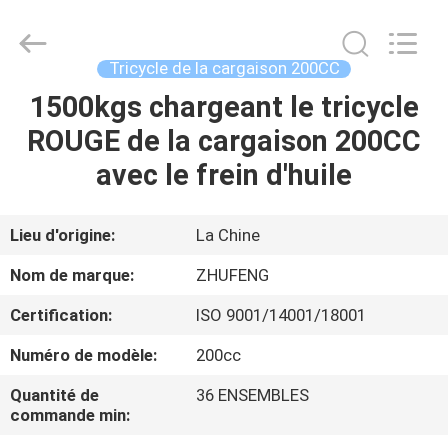
Huaying
Tricycle
Motorcycle
Co.,
Ltd..
Tricycle de la cargaison 200CC
All
Rights
1500kgs chargeant le tricycle
MAISON
Reserved.
ROUGE de la cargaison 200CC
PRODUITS
avec le frein d'huile
AU
Lieu d'origine:
La Chine
SUJET
Nom de marque:
ZHUFENG
DE
Certification:
ISO 9001/14001/18001
NOUS
Numéro de modèle:
200cc
VISITE
Quantité de
36 ENSEMBLES
commande min:
D'USINE