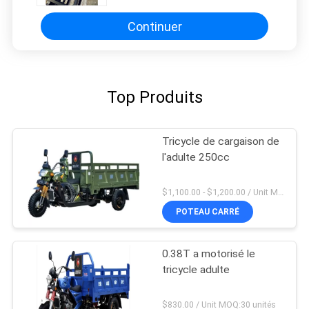
Continuer
Top Produits
Tricycle de cargaison de
l'adulte 250cc
$1,100.00 - $1,200.00 / Unit MOQ:30 unités/unités
POTEAU CARRÉ
0.38T a motorisé le
tricycle adulte
$830.00 / Unit MOQ:30 unités