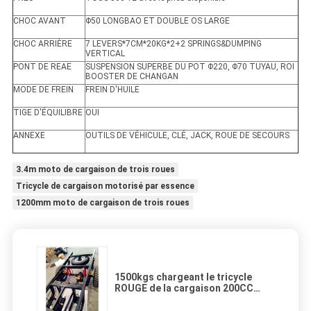
CHOC AVANT
Φ50 LONGBAO ET DOUBLE OS LARGE
CHOC ARRIÈRE
7 LEVERS*7CM*20KG*2+2 SPRINGS&DUMPING
VERTICAL
PONT DE REAE
SUSPENSION SUPERBE DU POT Φ220, Φ70 TUYAU, ROI
BOOSTER DE CHANGAN
MODE DE FREIN
FREIN D'HUILE
TIGE D'ÉQUILIBRE
OUI
ANNEXE
OUTILS DE VÉHICULE, CLÉ, JACK, ROUE DE SECOURS
3.4m moto de cargaison de trois roues
Tricycle de cargaison motorisé par essence
1200mm moto de cargaison de trois roues
1500kgs chargeant le tricycle
ROUGE de la cargaison 200CC
avec le frein d'huile