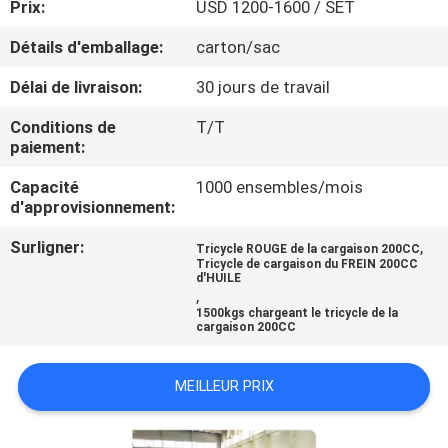
Prix:
USD 1200-1600 / SET
CONTRÔLE
Détails d'emballage:
carton/sac
DE
Délai de livraison:
30 jours de travail
QUALITÉ
Conditions de
T/T
paiement:
CONTACTEZ-
Capacité
1000 ensembles/mois
d'approvisionnement:
NOUS
Surligner:
,
Tricycle ROUGE de la cargaison 200CC
Tricycle de cargaison du FREIN 200CC
NOUVELLES
d'HUILE
,
1500kgs chargeant le tricycle de la
cargaison 200CC
DEMANDEZ
UNE
MEILLEUR PRIX
CITATION