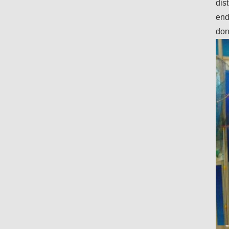
dis
end
don