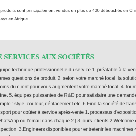
 produits sont principalement vendus en plus de 400 débouchés en Chin
ays en Afrique.
E SERVICES AUX SOCIÉTÉS
quipe technique professionnelle du service 1. préalable à la ve
erses questions de produit. 2. selon votre marché local, la solut
oins du client pour vous augmentent votre marché local. 4. fourn
-line. 5. équipes puissantes de R&D pour satisfaire une demande
mple : style, couleur, déplacement etc. 6.Find la société de tran
nsport pour coûter à service après-vente 1. processus d'expositio
whatsApp ou l'email dans chaque 2 | 3 jours. clients 2.Welcome o
nspection. 3.Engineers disponibles pour entretenir les machines