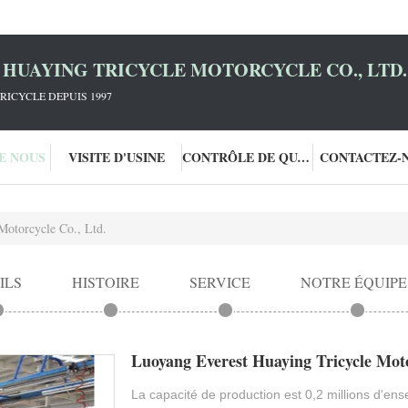
HUAYING TRICYCLE MOTORCYCLE CO., LTD.
RICYCLE DEPUIS 1997
DE NOUS
VISITE D'USINE
CONTRÔLE DE QUALITÉ
CONTACTEZ-
Motorcycle Co., Ltd.
ILS
HISTOIRE
SERVICE
NOTRE ÉQUIPE
Luoyang Everest Huaying Tricycle Moto
La capacité de production est 0,2 millions d'ens