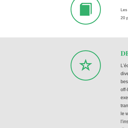
Les
20 p
D
L'é
div
bes
off
exe
tra
le 
l'i