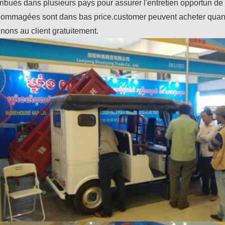
tribués dans plusieurs pays pour assurer l'entretien opportun de 
ommagées sont dans bas price.customer peuvent acheter quand 
nons au client gratuitement.