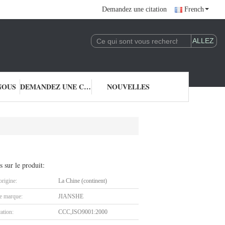
Demandez une citation
French
NOUS
DEMANDEZ UNE CITATION
NOUVELLES
s sur le produit:
origine:
La Chine (continent)
 marque:
JIANSHE
cation:
CCC,ISO9001:2000