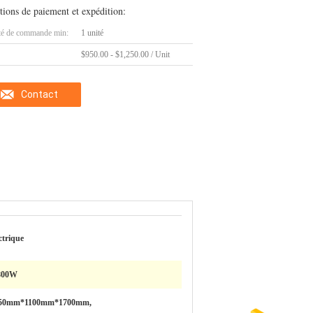
tions de paiement et expédition:
té de commande min:
1 unité
$950.00 - $1,250.00 / Unit
Contact
ctrique
800W
50mm*1100mm*1700mm,