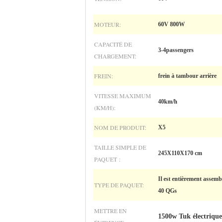
MOTEUR:
60V 800W
CAPACITÉ DE
3-4passengers
CHARGEMENT:
FREIN:
frein à tambour arrière
VITESSE MAXIMUM
40km/h
(KM/H):
NOM DE PRODUIT:
X5
TAILLE SIMPLE DE
245X110X170 cm
PAQUET :
Il est entièrement assemb
TYPE DE PAQUET:
40 QGs
METTRE EN
1500w Tuk électriqu