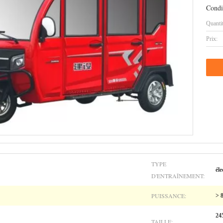
Condi
Quanti
Prix:
TYPE
éle
D'ENTRAÎNEMENT:
PUISSANCE:
> 
24
TAILLE: