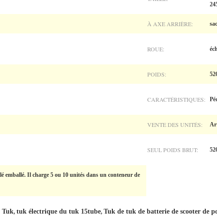
24
À AXE ARRIÈRE:
sa
ROUE:
éc
POIDS:
52
CARACTÉRISTIQUES:
Pé
VENTE DES UNITÉS:
Art
SEUL POIDS BRUT:
52
lé emballé. Il charge 5 ou 10 unités dans un conteneur de
e Tuk
tuk électrique du tuk 15tube
Tuk de tuk de batterie de scooter de p
,
,