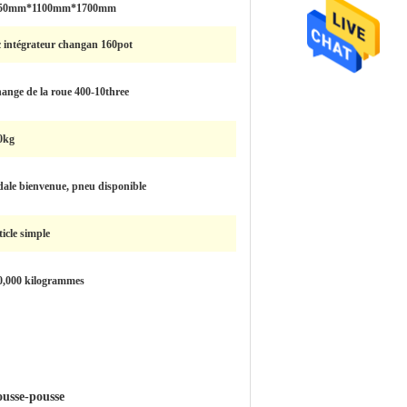
50mm*1100mm*1700mm
c intégrateur changan 160pot
hange de la roue 400-10three
0kg
dale bienvenue, pneu disponible
icle simple
0,000 kilogrammes
ousse-pousse