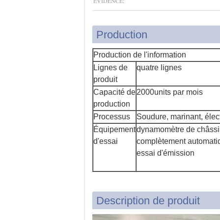
ÉVIDENCE:
Production
Production de l'information
Lignes de
quatre lignes
produit
Capacité de
2000units par mois
production
Processus
Soudure, marinant, élec
Équipement
dynamomètre de châssis 
d'essai
complètement automatiqu
essai d'émission
Description de produit