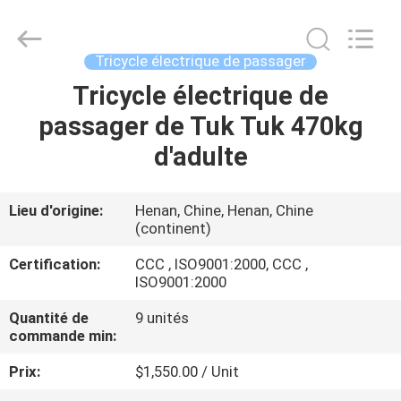
Huaying
Tricycle
Motorcycle
Co.,
Ltd..
Tricycle électrique de passager
All
Rights
Tricycle électrique de
MAISON
Reserved.
passager de Tuk Tuk 470kg
PRODUITS
d'adulte
AU
Lieu d'origine:
Henan, Chine, Henan, Chine
(continent)
SUJET
DE
Certification:
CCC , ISO9001:2000, CCC ,
ISO9001:2000
NOUS
Quantité de
9 unités
commande min:
VISITE
Prix:
$1,550.00 / Unit
D'USINE