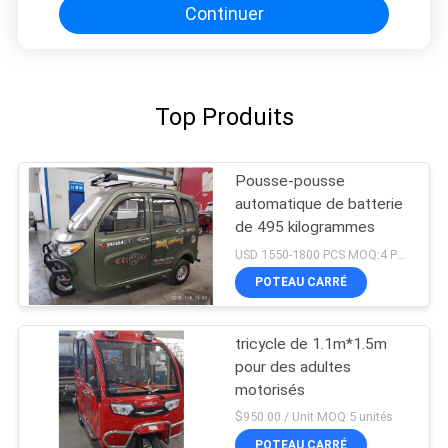
Continuer
Top Produits
Pousse-pousse
automatique de batterie
de 495 kilogrammes
USD 1550-1800 PCS MOQ:4 PCS
POTEAU CARRÉ
tricycle de 1.1m*1.5m
pour des adultes
motorisés
$950.00 / Unit MOQ:5 unités
POTEAU CARRÉ