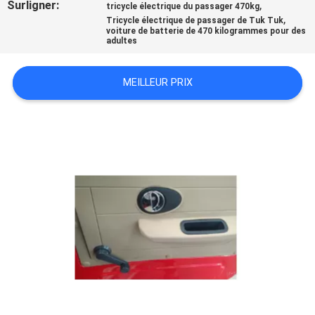
Surligner:
,
tricycle électrique du passager 470kg
,
Tricycle électrique de passager de Tuk Tuk
CONTRÔLE
voiture de batterie de 470 kilogrammes pour des
adultes
DE
QUALITÉ
MEILLEUR PRIX
CONTACTEZ-
NOUS
NOUVELLES
DEMANDEZ
UNE
CITATION