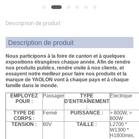
PLAN
DU
Description de produit
SITE
Description de produit
PRIVACY
Nous participons à la foire de canton et à quelques
POLICY
expositions étrangères chaque année. Afin de rendre
nos produits publics, rendre visite à nos clients, et
essayent notre meilleur pour faire nos produits et la
marque de YAOLON vont à chaque pays et à chaque
famille dans le monde.
EMPLOYEZ
Passager
TYPE
Électrique
POUR :
D'ENTRAÎNEMENT
:
TYPE DE
Fermé
PUISSANCE :
> 800W, >
CORPS :
800W
TENSION :
60V
TAILLE :
L2700 *
W1300 *
H1800mm,