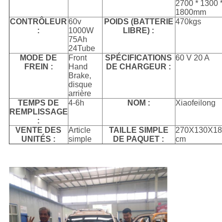
2700 * 1300 
1800mm
CONTRÔLEUR
60v
POIDS (BATTERIE
470kgs
:
1000W
LIBRE) :
75Ah
24Tube
MODE DE
Front
SPÉCIFICATIONS
60 V 20 A
FREIN :
Hand
DE CHARGEUR :
Brake,
disque
arrière
TEMPS DE
4-6h
NOM :
Xiaofeilong
REMPLISSAGE
:
VENTE DES
Article
TAILLE SIMPLE
270X130X18
UNITÉS :
simple
DE PAQUET :
cm