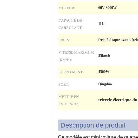
MOTEUR:
60V 3000W
CAPACITÉ DE
11L
CARBURANT:
FREIN:
frein à disque avant, frei
VITESSE MAXIMUM
55km/h
(KM/H):
SUPPLÉMENT:
4500W
PORT:
Qingdao
METTRE EN
tricycle électrique du
ÉVIDENCE:
Description de produit
Ce modèle est mini voiture de quatre