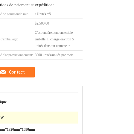
tions de paiement et expédition:
té de commande min:
>Unités =5
$2,500.00
C'est entièrement ensemble
 d'emballage:
emballé. Il charge environ 5
unités dans un conteneur.
té d'approvisionnement:
3000 unités/unités par mois
Contact
rique
0W
0mm*1320mm*1590mm