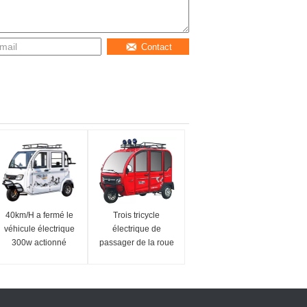
Contact
40km/H a fermé le
Trois tricycle
véhicule électrique
électrique de
300w actionné
passager de la roue
solaire
0.8KW 340Kg