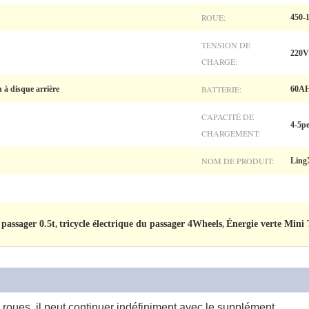
ROUE:
450-1
TENSION DE
220V
CHARGE:
BATTERIE:
n à disque arrière
60A
CAPACITÉ DE
4-5p
CHARGEMENT:
NOM DE PRODUIT:
Ling
 passager 0.5t
tricycle électrique du passager 4Wheels
Énergie verte Mini 
,
,
 roues, il peut continuer indéfiniment avec le supplément.