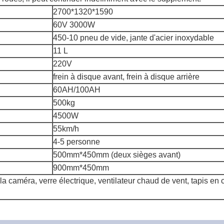
2700*1320*1590
60V 3000W
450-10 pneu de vide, jante d'acier inoxydable
11 L
220V
frein à disque avant, frein à disque arrière
60AH/100AH
500kg
4500W
55km/h
4-5 personne
500mm*450mm (deux sièges avant)
900mm*450mm
la caméra, verre électrique, ventilateur chaud de vent, tapis en c