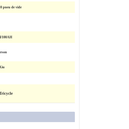
0 pneu de vide
H/100AH
erson
Xiu
Tricycle