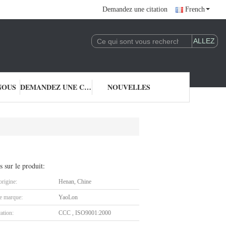
Demandez une citation
French
NOUS
DEMANDEZ UNE CITATION
NOUVELLES
s sur le produit:
origine:
Henan, Chine
 marque:
YaoLon
cation:
CCC , ISO9001:2000