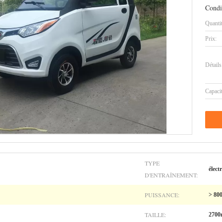
Condi
Quanti
Prix:
Détails
Capaci
TYPE
élect
D'ENTRAÎNEMENT:
PUISSANCE:
> 80
TAILLE:
270