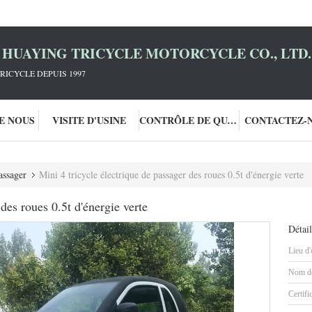
HUAYING TRICYCLE MOTORCYCLE CO., LTD.
RICYCLE DEPUIS 1997
DE NOUS
VISITE D'USINE
CONTRÔLE DE QUALITÉ
CONTACTEZ-
assager
Mini 4 tricycle électrique de passager des roues 0.5t d'énergie verte
des roues 0.5t d'énergie verte
Détail
Lieu d'
Nom de
Certifi