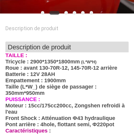
PLAN
DU
SITE
Description de produit
PRIVACY
Description de produit
TAILLE :
POLICY
Tricycle : 2900*1350*1800mm
(L*W*H)
Roue : avant 130-70R-12, 145-70R-12 arrière
Batterie : 12V 28AH
Empattement : 1900mm
Taille (L*W_) de siège de passager :
350mm*950mm
PUISSANCE :
Moteur : 15cc/175cc200cc, Zongshen refroidi à
l'eau
Front Shock : Atténuation Φ43 hydraulique
Pont arrière : 4hole, flottant semi, Φ220pot
Caractéristiques
: