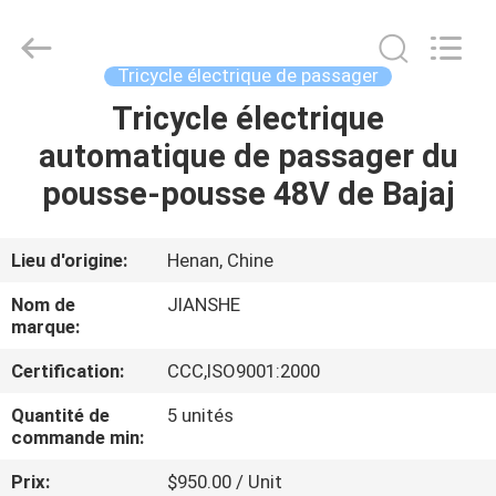
Huaying
Tricycle
Motorcycle
Co.,
Ltd..
Tricycle électrique de passager
All
Rights
Tricycle électrique
MAISON
Reserved.
automatique de passager du
PRODUITS
pousse-pousse 48V de Bajaj
AU
Lieu d'origine:
Henan, Chine
SUJET
Nom de
JIANSHE
DE
marque:
NOUS
Certification:
CCC,ISO9001:2000
Quantité de
5 unités
VISITE
commande min:
D'USINE
Prix:
$950.00 / Unit