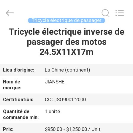
Huaying
Tricycle
Motorcycle
Co.,
Ltd..
Tricycle électrique de passager
All
Rights
Tricycle électrique inverse de
MAISON
Reserved.
passager des motos
PRODUITS
24.5X11X17m
AU
Lieu d'origine:
La Chine (continent)
SUJET
Nom de
JIANSHE
DE
marque:
NOUS
Certification:
CCC,ISO9001:2000
Quantité de
1 unité
VISITE
commande min:
D'USINE
Prix:
$950.00 - $1,250.00 / Unit