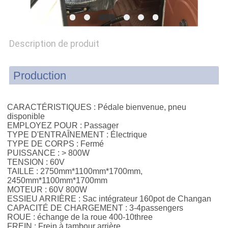
PLAN
DU
Description de produit
SITE
Production
PRIVACY
POLICY
CARACTÉRISTIQUES : Pédale bienvenue, pneu
disponible
EMPLOYEZ POUR : Passager
TYPE D'ENTRAÎNEMENT : Électrique
TYPE DE CORPS : Fermé
PUISSANCE : > 800W
TENSION : 60V
TAILLE : 2750mm*1100mm*1700mm,
2450mm*1100mm*1700mm
MOTEUR : 60V 800W
ESSIEU ARRIÈRE : Sac intégrateur 160pot de Changan
CAPACITÉ DE CHARGEMENT : 3-4passengers
ROUE : échange de la roue 400-10three
FREIN : Frein à tambour arrière