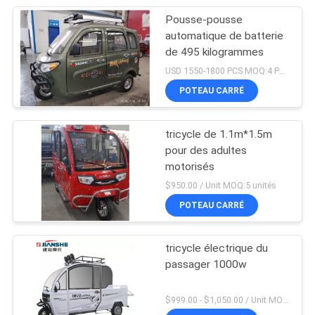
Pousse-pousse
automatique de batterie
de 495 kilogrammes
USD 1550-1800 PCS MOQ:4 PCS
POTEAU CARRÉ
tricycle de 1.1m*1.5m
pour des adultes
motorisés
$950.00 / Unit MOQ:5 unités
POTEAU CARRÉ
tricycle électrique du
passager 1000w
$999.00 - $1,050.00 / Unit MOQ:1 unité