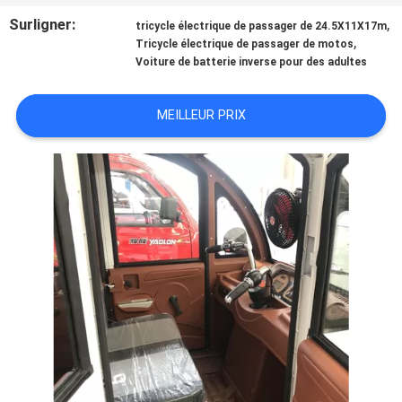
Surligner:
,
tricycle électrique de passager de 24.5X11X17m
CONTRÔLE
,
Tricycle électrique de passager de motos
Voiture de batterie inverse pour des adultes
DE
QUALITÉ
MEILLEUR PRIX
CONTACTEZ-
NOUS
NOUVELLES
DEMANDEZ
UNE
CITATION