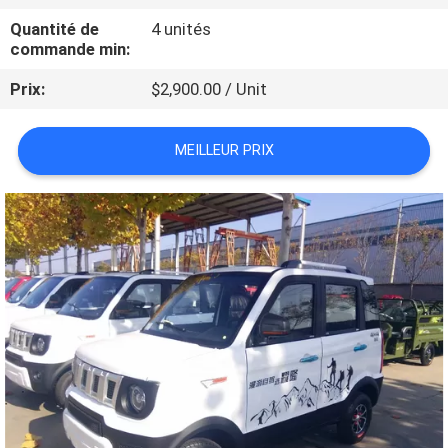
Quantité de
4 unités
CONTRÔLE
commande min:
DE
Prix:
$2,900.00 / Unit
QUALITÉ
MEILLEUR PRIX
CONTACTEZ-
NOUS
NOUVELLES
DEMANDEZ
UNE
CITATION