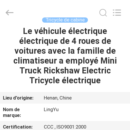
Huaying
Tricycle
Motorcycle
Co.,
Ltd..
Tricycle de cabine
All
Rights
Le véhicule électrique
MAISON
Reserved.
électrique de 4 roues de
PRODUITS
voitures avec la famille de
climatiseur a employé Mini
AU
Truck Rickshaw Electric
SUJET
Tricycle électrique
DE
NOUS
Lieu d'origine:
Henan, Chine
Nom de
LingYu
VISITE
marque:
D'USINE
Certification:
CCC , ISO9001:2000