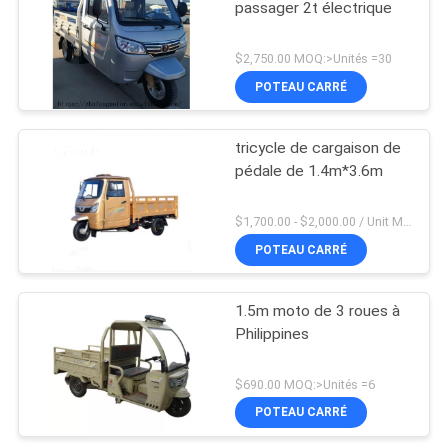
passager 2t électrique
$2,750.00 MOQ:>Unités =30
POTEAU CARRÉ
tricycle de cargaison de
pédale de 1.4m*3.6m
$1,700.00 - $2,000.00 / Unit MOQ:1 unité/unités
POTEAU CARRÉ
1.5m moto de 3 roues à
Philippines
$690.00 MOQ:>Unités =6
POTEAU CARRÉ