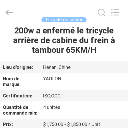
Huaying
Tricycle
Motorcycle
Co.,
Ltd..
Tricycle de cabine
All
Rights
200w a enfermé le tricycle
MAISON
Reserved.
arrière de cabine du frein à
PRODUITS
tambour 65KM/H
AU
Lieu d'origine:
Henan, Chine
SUJET
Nom de
YAOLON
DE
marque:
NOUS
Certification:
ISO,CCC
Quantité de
4 unités
VISITE
commande min:
D'USINE
Prix:
$1,750.00 - $1,850.00 / Unit