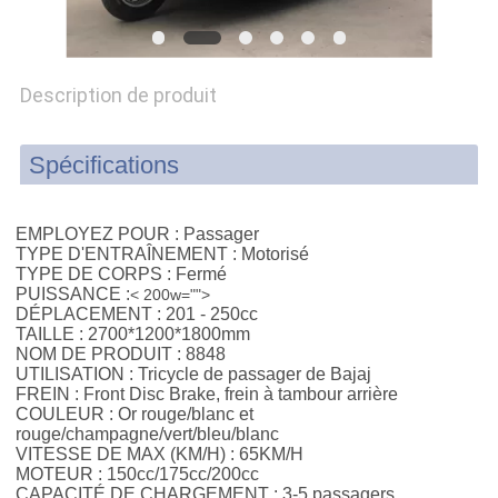
PLAN
DU
Description de produit
SITE
Spécifications
PRIVACY
POLICY
EMPLOYEZ POUR :
Passager
TYPE D'ENTRAÎNEMENT :
Motorisé
TYPE DE CORPS :
Fermé
PUISSANCE :
< 200w="">
DÉPLACEMENT :
201 - 250cc
TAILLE :
2700*1200*1800mm
NOM DE PRODUIT :
8848
UTILISATION :
Tricycle de passager de Bajaj
FREIN :
Front Disc Brake, frein à tambour arrière
COULEUR :
Or rouge/blanc et
rouge/champagne/vert/bleu/blanc
VITESSE DE MAX (KM/H) :
65KM/H
MOTEUR :
150cc/175cc/200cc
CAPACITÉ DE CHARGEMENT :
3-5 passagers