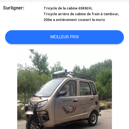
Surligner:
,
Tricycle de la cabine 65KM/H
CONTRÔLE
,
Tricycle arrière de cabine de frein à tambour
200w a entièrement couvert la moto
DE
QUALITÉ
MEILLEUR PRIX
CONTACTEZ-
NOUS
NOUVELLES
DEMANDEZ
UNE
CITATION