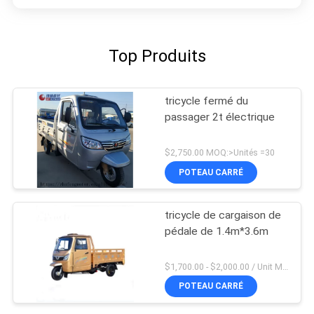
Top Produits
tricycle fermé du
passager 2t électrique
$2,750.00 MOQ:>Unités =30
POTEAU CARRÉ
tricycle de cargaison de
pédale de 1.4m*3.6m
$1,700.00 - $2,000.00 / Unit MOQ:1 unité/unités
POTEAU CARRÉ