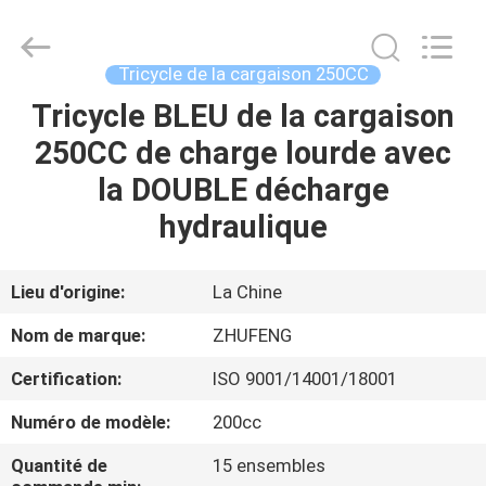
Huaying
Tricycle
Motorcycle
Co.,
Ltd..
Tricycle de la cargaison 250CC
All
Rights
Tricycle BLEU de la cargaison
MAISON
Reserved.
250CC de charge lourde avec
PRODUITS
la DOUBLE décharge
hydraulique
AU
SUJET
Lieu d'origine:
La Chine
DE
Nom de marque:
ZHUFENG
NOUS
Certification:
ISO 9001/14001/18001
Numéro de modèle:
200cc
VISITE
D'USINE
Quantité de
15 ensembles