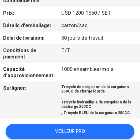
commande min:
Prix:
USD 1200-1550 / SET
CONTRÔLE
DE
Détails d'emballage:
carton/sac
QUALITÉ
Délai de livraison:
30 jours de travail
Conditions de
T/T
CONTACTEZ-
paiement:
NOUS
Capacité
1000 ensembles/mois
d'approvisionnement:
NOUVELLES
Surligner:
Tricycle de cargaison de la cargaison
250CC de charge lourde
,
Tricycle hydraulique de cargaison de la
DEMANDEZ
décharge 250CC
,
Tricycle BLEU de la cargaison 250CC
UNE
CITATION
MEILLEUR PRIX