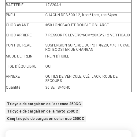
BATTERIE
12V20AH
PNEU
CHACUN DES 500-12, front*1pcs, rear*4pcs
CHOC AVANT
Φ50 LONGBAO ET DOUBLE OS LARGE
CHOC ARRIÈRE
7 RESSORTS LEVERS*6CM*20KG*2+2 VERTICAUX
PONT DE REAE
SUSPENSION SUPERBE DU POT Φ220, Φ70 TUYAU,
ROI BOOSTER DE CHANGAN
MODE DE FREIN
FREIN D'HUILE
TIGE D'ÉQUILIBRE
OUI
ANNEXE
OUTILS DE VÉHICULE, CLÉ, JACK, ROUE DE
SECOURS
Quantité
36 SETS/40HQ
Tricycle de cargaison de l'essence 250CC
Tricycle de cargaison de la moto 250CC
Cinq tricycle de cargaison de la roue 250CC