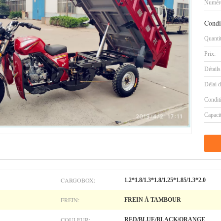
Numéro
Condi
Quanti
Prix:
Détails
Délai d
Condit
Capaci
CARGOBOX:
1.2*1.8/1.3*1.8/1.25*1.85/1.3*2.0
FREIN:
FREIN À TAMBOUR
COULEUR:
RED/BLUE/BLACK/ORANGE