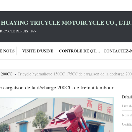
HUAYING TRICYCLE MOTORCYCLE CO., LTD.
RICYCLE DEPUIS 1997
DE NOUS
VISITE D'USINE
CONTRÔLE DE QUALITÉ
CONTACTEZ-
on 200CC
Tricycle hydraulique 150CC 175CC de cargaison de la décharge 200
 cargaison de la décharge 200CC de frein à tambour
Détail
Lieu d'
Nom de
Certifi