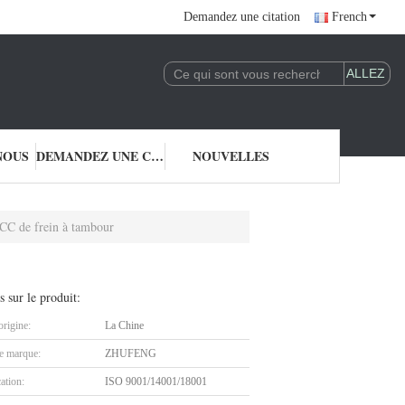
Demandez une citation
French
NOUS
DEMANDEZ UNE CITATION
NOUVELLES
CC de frein à tambour
s sur le produit:
origine:
La Chine
 marque:
ZHUFENG
cation:
ISO 9001/14001/18001