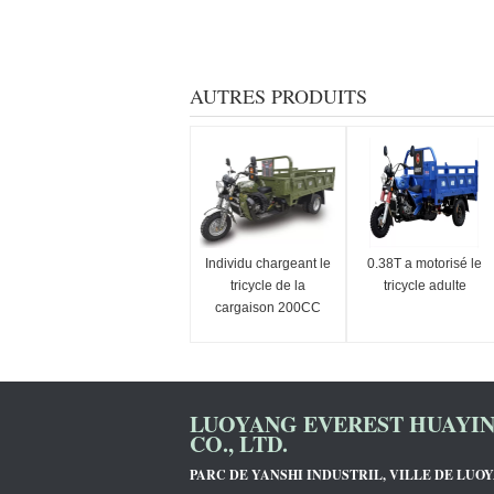
AUTRES PRODUITS
Individu chargeant le
0.38T a motorisé le
tricycle de la
tricycle adulte
cargaison 200CC
LUOYANG EVEREST HUAYI
CO., LTD.
PARC DE YANSHI INDUSTRIL, VILLE DE LUO