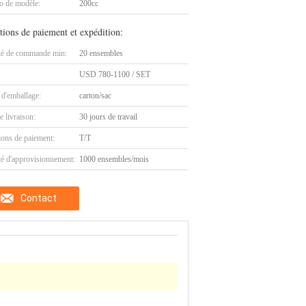
 de modèle:
200cc
tions de paiement et expédition:
té de commande min:
20 ensembles
USD 780-1100 / SET
 d'emballage:
carton/sac
e livraison:
30 jours de travail
ions de paiement:
T/T
té d'approvisionnement:
1000 ensembles/mois
Contact