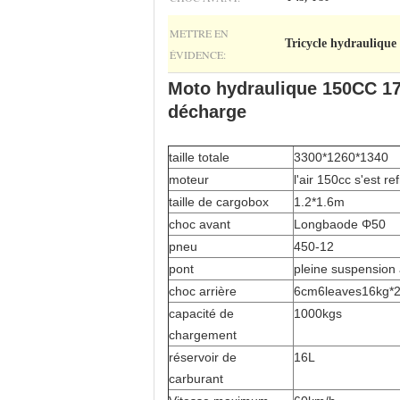
METTRE EN
Tricycle hydraulique
ÉVIDENCE:
Moto hydraulique 150CC 175
décharge
taille totale
3300*1260*1340
moteur
l'air 150cc s'est ref
taille de cargobox
1.2*1.6m
choc avant
Longbaode Φ50
pneu
450-12
pont
pleine suspension 
choc arrière
6cm6leaves16kg*2, 
capacité de
1000kgs
chargement
réservoir de
16L
carburant