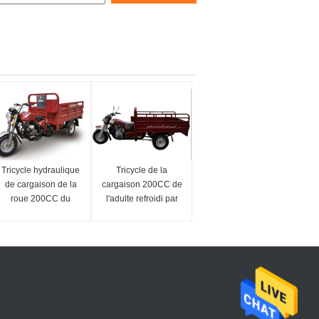
Tricycle hydraulique
Tricycle de la
de cargaison de la
cargaison 200CC de
roue 200CC du
l'adulte refroidi par
carburant 3 de
vent 1.2*1.8m
levage autonome