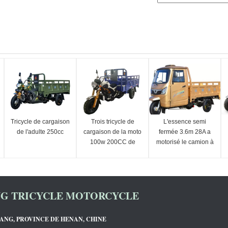
Tricycle de cargaison
Trois tricycle de
L'essence semi
de l'adulte 250cc
cargaison de la moto
fermée 3.6m 28A a
100w 200CC de
motorisé le camion à
roue
benne basculante
NG TRICYCLE MOTORCYCLE
YANG, PROVINCE DE HENAN, CHINE