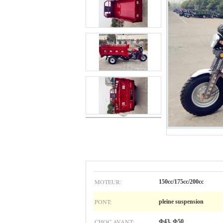
MOTEUR:
150cc/175cc/200cc
PONT:
pleine suspension
CHOC AVANT:
Φ43, Φ50