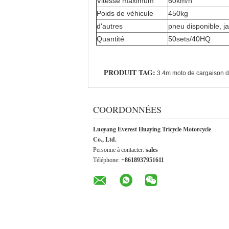
Vitesse maximum
60km/h
Poids de véhicule
450kg
d'autres
pneu disponible, ja
Quantité
50sets/40HQ
PRODUIT TAG:
3.4m moto de cargaison de
COORDONNÉES
Luoyang Everest Huaying Tricycle Motorcycle
Co., Ltd.
Personne à contacter:
sales
Téléphone:
+8618937951611