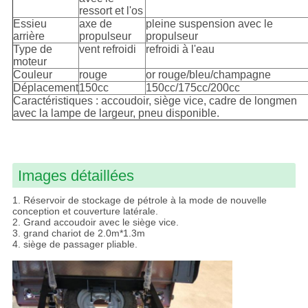
ressort et l'os
Essieu
axe de
pleine suspension avec le
arrière
propulseur
propulseur
Type de
vent refroidi
refroidi à l'eau
moteur
Couleur
rouge
or rouge/bleu/champagne
Déplacement
150cc
150cc/175cc/200cc
Caractéristiques : accoudoir, siège vice, cadre de longmen
avec la lampe de largeur, pneu disponible.
Images détaillées
1. Réservoir de stockage de pétrole à la mode de nouvelle
conception et couverture latérale.
2. Grand accoudoir avec le siège vice.
3. grand chariot de 2.0m*1.3m
4. siège de passager pliable.