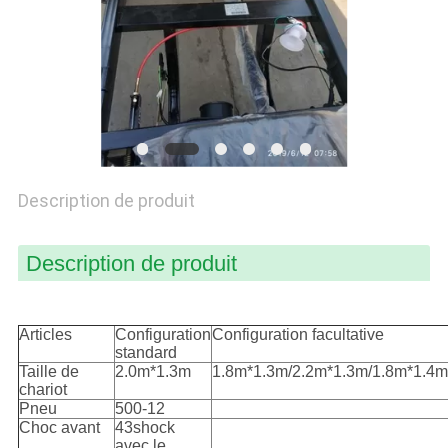
PLAN
DU
SITE
PRIVACY
POLICY
Description de produit
Description de produit
Articles
Configuration
Configuration facultative
standard
Taille de
2.0m*1.3m
1.8m*1.3m/2.2m*1.3m/1.8m*1.4m
chariot
Pneu
500-12
Choc avant
43shock
avec le