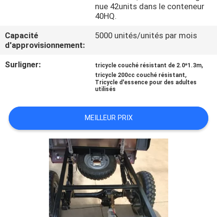
nue 42units dans le conteneur
40HQ.
CONTRÔLE
Capacité
5000 unités/unités par mois
DE
d'approvisionnement:
QUALITÉ
Surligner:
,
tricycle couché résistant de 2.0*1.3m
,
tricycle 200cc couché résistant
Tricycle d'essence pour des adultes
CONTACTEZ-
utilisés
NOUS
MEILLEUR PRIX
NOUVELLES
DEMANDEZ
UNE
CITATION