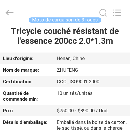
Huaying
Tricycle
Motorcycle
Co.,
Ltd..
Moto de cargaison de 3 roues
All
Rights
Tricycle couché résistant de
MAISON
Reserved.
l'essence 200cc 2.0*1.3m
PRODUITS
Lieu d'origine:
Henan, Chine
AU
Nom de marque:
ZHUFENG
SUJET
Certification:
CCC , ISO9001:2000
DE
Quantité de
10 unités/unités
NOUS
commande min:
Prix:
$750.00 - $890.00 / Unit
VISITE
Détails d'emballage:
Emballé dans la boîte de carton,
D'USINE
le sac tissé, ou dans la charge