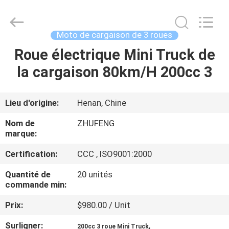
Huaying
Tricycle
Motorcycle
Co.,
Ltd..
Moto de cargaison de 3 roues
All
Rights
Roue électrique Mini Truck de
MAISON
Reserved.
la cargaison 80km/H 200cc 3
PRODUITS
Lieu d'origine:
Henan, Chine
AU
Nom de
ZHUFENG
SUJET
marque:
DE
Certification:
CCC , ISO9001:2000
NOUS
Quantité de
20 unités
commande min:
VISITE
Prix:
$980.00 / Unit
D'USINE
Surligner:
,
200cc 3 roue Mini Truck