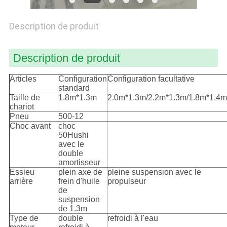
PLAN
Description de produit
DU
SITE
Description de produit
PRIVACY
Articles
Configuration
Configuration facultative
standard
POLICY
Taille de
1.8m*1.3m
2.0m*1.3m/2.2m*1.3m/1.8m*1.4m
chariot
Pneu
500-12
Choc avant
choc
50Hushi
avec le
double
amortisseur
Essieu
plein axe de
pleine suspension avec le
arrière
frein d'huile
propulseur
de
suspension
de 1.3m
Type de
double
refroidi à l'eau