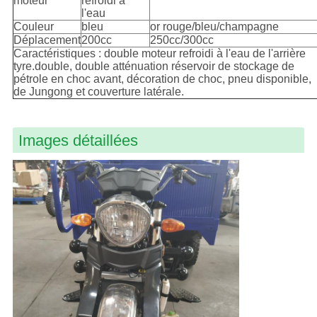
moteur
refroidi à
l'eau
Couleur
bleu
or rouge/bleu/champagne
Déplacement
200cc
250cc/300cc
Caractéristiques : double moteur refroidi à l'eau de l'arrière
tyre.double, double atténuation réservoir de stockage de
pétrole en choc avant, décoration de choc, pneu disponible,
de Jungong et couverture latérale.
Images détaillées