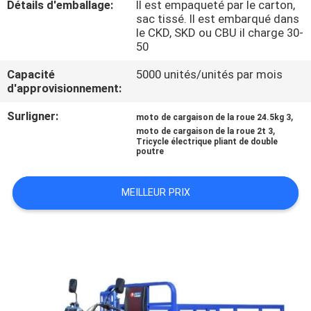
Détails d'emballage:
Il est empaqueté par le carton,
sac tissé. Il est embarqué dans
CONTRÔLE
le CKD, SKD ou CBU il charge 30-
50
DE
Capacité
5000 unités/unités par mois
QUALITÉ
d'approvisionnement:
Surligner:
,
moto de cargaison de la roue 24.5kg 3
CONTACTEZ-
,
moto de cargaison de la roue 2t 3
Tricycle électrique pliant de double
NOUS
poutre
NOUVELLES
MEILLEUR PRIX
DEMANDEZ
UNE
CITATION