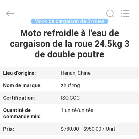
Huaying
Tricycle
Motorcycle
Co.,
Ltd..
Moto de cargaison de 3 roues
All
Rights
Moto refroidie à l'eau de
MAISON
Reserved.
cargaison de la roue 24.5kg 3
PRODUITS
de double poutre
AU
Lieu d'origine:
Henan, Chine
SUJET
Nom de marque:
zhufeng
DE
Certification:
ISO,CCC
NOUS
Quantité de
1 unité/unités
commande min:
VISITE
Prix:
$730.00 - $950.00 / Unit
D'USINE