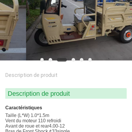
PLAN
DU
SITE
PRIVACY
POLICY
Description de produit
Description de produit
Caractéristiques
Taille (L*W) 1.0*1.5m
Vent du moteur 110 refroidi
Avant de roue et rear4.00-12
Bras de Front Shock ¢33single