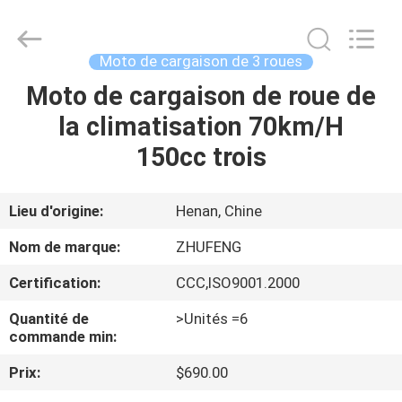
Huaying
Tricycle
Motorcycle
Co.,
Ltd..
Moto de cargaison de 3 roues
All
Rights
Moto de cargaison de roue de
MAISON
Reserved.
la climatisation 70km/H
PRODUITS
150cc trois
AU
Lieu d'origine:
Henan, Chine
SUJET
Nom de marque:
ZHUFENG
DE
Certification:
CCC,ISO9001.2000
NOUS
Quantité de
>Unités =6
commande min:
VISITE
Prix:
$690.00
D'USINE