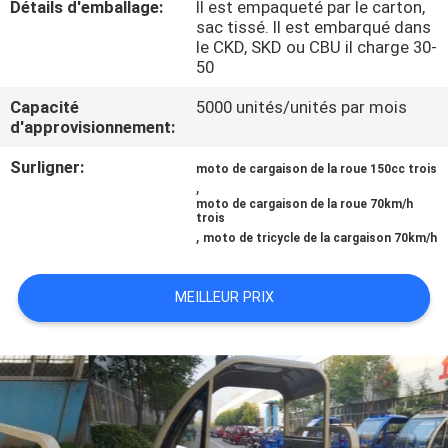
Détails d'emballage:
Il est empaqueté par le carton,
sac tissé. Il est embarqué dans
CONTRÔLE
le CKD, SKD ou CBU il charge 30-
50
DE
Capacité
5000 unités/unités par mois
QUALITÉ
d'approvisionnement:
Surligner:
moto de cargaison de la roue 150cc trois
CONTACTEZ-
,
moto de cargaison de la roue 70km/h
NOUS
trois
,
moto de tricycle de la cargaison 70km/h
NOUVELLES
MEILLEUR PRIX
DEMANDEZ
UNE
CITATION