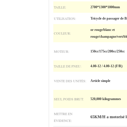
TAILLE:
2700*1300*1800mm
UTILISATION:
Tricycle de passager de B
or rouge/blanc et
COULEUR:
rouge/champagne/vert/bl
MOTEUR:
150cc/175cc/200cc/250cc
TAILLE DE PNEU:
4.00-12 / 4.00-12 (F/R)
VENTE DES UNITÉS:
Article simple
SEUL POIDS BRUT:
520,000 kilogrammes
METTRE EN
65KM/H a motorisé le
ÉVIDENCE: