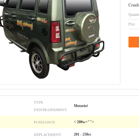
Condi
Quanti
Prix:
TYPE
Motorisé
D'ENTRAÎNEMENT:
PUISSANCE:
< 200w="">
DÉPLACEMENT:
201 - 250cc