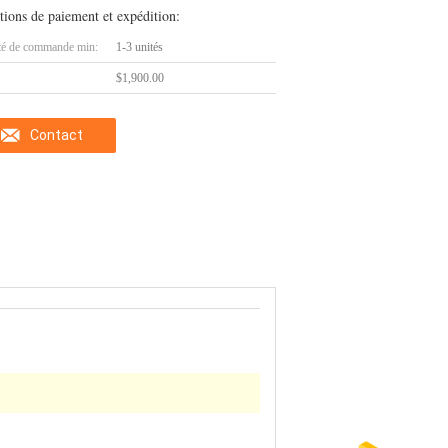
tions de paiement et expédition:
té de commande min:
1-3 unités
$1,900.00
Contact