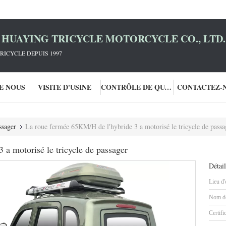
HUAYING TRICYCLE MOTORCYCLE CO., LTD.
RICYCLE DEPUIS 1997
DE NOUS
VISITE D'USINE
CONTRÔLE DE QUALITÉ
CONTACTEZ-
ssager
La roue fermée 65KM/H de l'hybride 3 a motorisé le tricycle de passa
a motorisé le tricycle de passager
Détail
Lieu d'
Nom de
Certifi