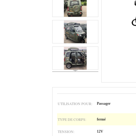
UTILISATION POUR:
Passager
TYPE DE CORPS:
fermé
TENSION:
12V