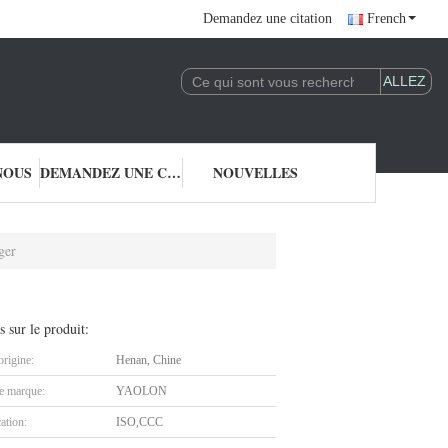
Demandez une citation
French
NOUS
DEMANDEZ UNE CITATION
NOUVELLES
ger
s sur le produit:
origine:
Henan, Chine
 marque:
YAOLON
cation:
ISO,CCC