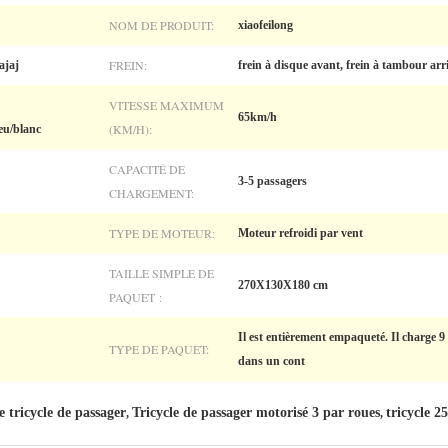
NOM DE PRODUIT:
xiaofeilong
FREIN:
ajaj
frein à disque avant, frein à tambour arr
VITESSE MAXIMUM
65km/h
(KM/H):
eu/blanc
CAPACITÉ DE
3-5 passagers
CHARGEMENT:
TYPE DE MOTEUR:
Moteur refroidi par vent
TAILLE SIMPLE DE
270X130X180 cm
PAQUET :
Il est entièrement empaqueté. Il charge 
TYPE DE PAQUET:
dans un cont
 tricycle de passager
Tricycle de passager motorisé 3 par roues
tricycle 2
,
,