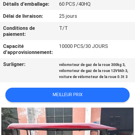
Détails d'emballage:
60 PCS /40HQ
CONTRÔLE
Délai de livraison:
25 jours
DE
Conditions de
T/T
QUALITÉ
paiement:
Capacité
10000 PCS/30 JOURS
d'approvisionnement:
CONTACTEZ-
NOUS
Surligner:
,
vélomoteur de gaz de la roue 300kg 3
,
vélomoteur de gaz de la roue 12V9Ah 3
voiture de vélomoteur de la roue 0.3t 3
NOUVELLES
MEILLEUR PRIX
DEMANDEZ
UNE
CITATION