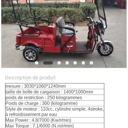
PLAN
DU
SITE
PRIVACY
POLICY
Description de produit
mesure : 3030*1060*1240mm
taille de boîte de cargaison : 1400*1000mm
poids de restriction : 250 kilogrammes
Poids de charge : 300 (kilogramme)
Style de moteur : 110cc, cylindre simple, 4stroke,
à refroidissement par eau
Max Power : 4.8/7000
(
Kw/r/min
)
Max Torque : 7.1/6000 (N.m/r/min)