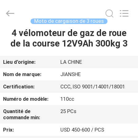
Huaying
Tricycle
Motorcycle
Co.,
Ltd..
Moto de cargaison de 3 roues
All
Rights
4 vélomoteur de gaz de roue
MAISON
Reserved.
de la course 12V9Ah 300kg 3
PRODUITS
Lieu d'origine:
LA CHINE
AU
Nom de marque:
JIANSHE
SUJET
Certification:
CCC, ISO 9001/14001/18001
DE
Numéro de modèle:
110cc
NOUS
Quantité de
25 PCs
commande min:
VISITE
Prix:
USD 450-600 / PCS
D'USINE