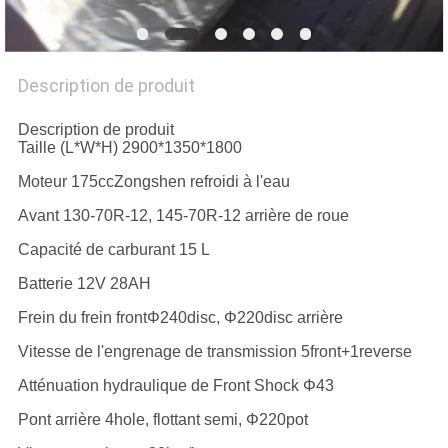
PLAN
DU
Description de produit
SITE
Description de produit
Taille (L*W*H) 2900*1350*1800
PRIVACY
Moteur 175ccZongshen refroidi à l'eau
POLICY
Avant 130-70R-12, 145-70R-12 arrière de roue
Capacité de carburant 15 L
Batterie 12V 28AH
Frein du frein frontΦ240disc, Φ220disc arrière
Vitesse de l'engrenage de transmission 5front+1reverse
Atténuation hydraulique de Front Shock Φ43
Pont arrière 4hole, flottant semi, Φ220pot