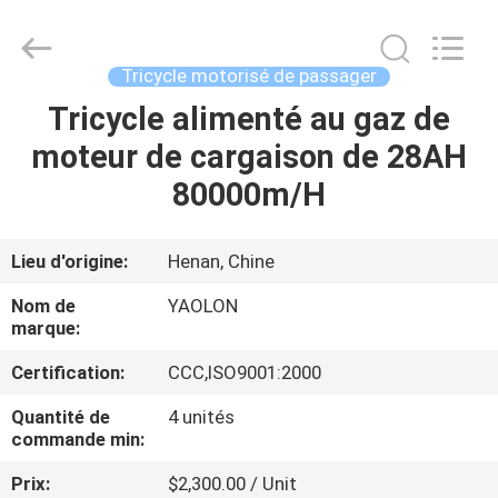
Huaying
Tricycle
Motorcycle
Co.,
Ltd..
Tricycle motorisé de passager
All
Rights
Tricycle alimenté au gaz de
MAISON
Reserved.
moteur de cargaison de 28AH
PRODUITS
80000m/H
AU
Lieu d'origine:
Henan, Chine
SUJET
Nom de
YAOLON
DE
marque:
NOUS
Certification:
CCC,ISO9001:2000
Quantité de
4 unités
VISITE
commande min:
D'USINE
Prix:
$2,300.00 / Unit