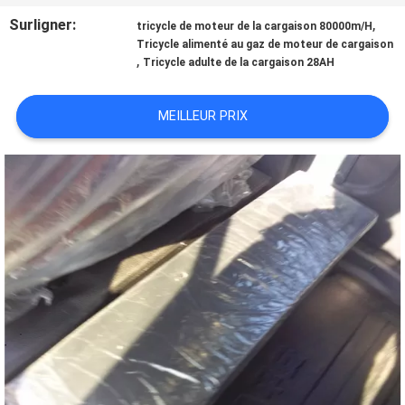
Surligner:
,
tricycle de moteur de la cargaison 80000m/H
CONTRÔLE
Tricycle alimenté au gaz de moteur de cargaison
,
Tricycle adulte de la cargaison 28AH
DE
QUALITÉ
MEILLEUR PRIX
CONTACTEZ-
NOUS
NOUVELLES
DEMANDEZ
UNE
CITATION